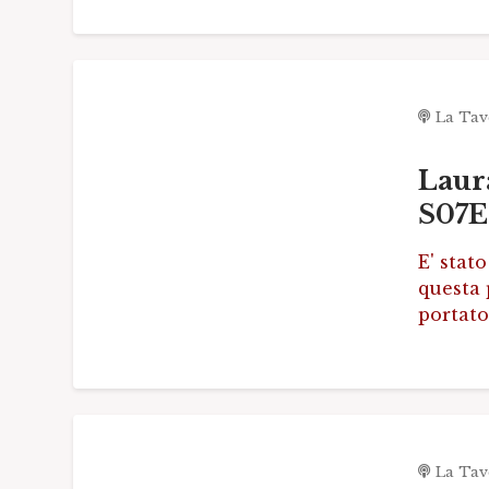
La Tav
Laur
S07E
E' stat
questa 
portato
La Tav