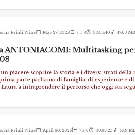
erna Friuli Wine
May 27, 2025
7
x
8
00:34:40
47.63 M
a ANTONIACOMI: Multitasking per v
08
o un piacere scoprire la storia e i diversi strati del
prima parte parliamo di famiglia, di esperienze e d
 Laura a intraprendere il percorso che oggi sta seg
erna Friuli Wine
April 30, 2025
7
x
6
00:33:25
45.9 M