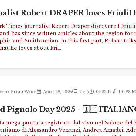
alist Robert DRAPER loves Friuli! 
k Times journalist Robert Draper discovered Friuli
and has since written articles about the region for
hic and Smithsonian. In this first part, Robert tal
hat he loves about Fri...
erna Friuli Wine
April 22, 2025
7
x
5
01:20:17
110.28 
d Pignolo Day 2025 - 🇮🇹 ITALIA
ta mega-puntata registrato dal vivo nel Salone del 
entiamo di Alessandro Venanzi, Andrea Amadei, Adr