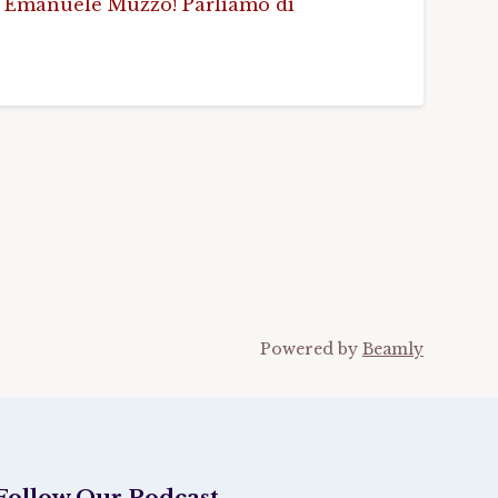
 e Emanuele Muzzo! Parliamo di
Powered by
Beamly
Follow Our Podcast