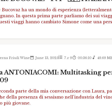
Bucovaz ha un mondo di esperienza (letteralmente) 
gnano. In questa prima parte parliamo dei sui viagg
uesti viaggi hanno cambiato Simone come una per
erna Friuli Wine
June 13, 2025
7
x
9
00:36:10
49.69 M
a ANTONIACOMI: Multitasking per v
E09
econda parte della mia conversazione con Laura, par
e della presenza di sessismo nell'industria del vin
o più giovane.