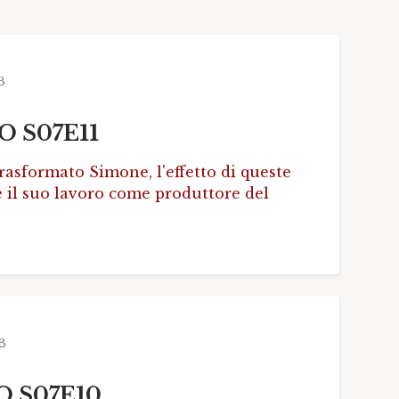
B
O S07E11
rasformato Simone, l'effetto di queste
e il suo lavoro come produttore del
B
NO S07E10