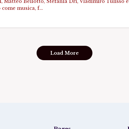
, Matteo Bellotto, Stefania Dri, Vladimiro Tulisso
 come musica, f...
Load More
Pages