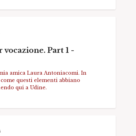
B
ocazione. Part 1 -
la mia amica Laura Antoniacomi. In
i come questi elementi abbiano
uendo qui a Udine.
B