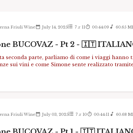
erna Friuli Wine
July 14, 2025
7
x
11
00:44:09
60.65 M
ne BUCOVAZ - Pt 2 - 🇮🇹 ITALIAN
ta seconda parte, parliamo di come i viaggi hanno t
nze sui vini e come Simone sente realizzato tramit
erna Friuli Wine
July 03, 2025
7
x
10
00:44:11
60.68 M
ne BUCOVAZ - Pt 1 - 🇮🇹 ITALIA