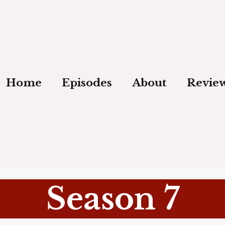
Home
Episodes
About
Revie
Season
7