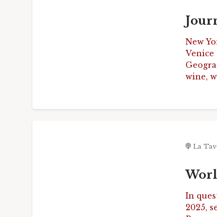
Journ
New Yor
Venice 
Geograp
wine, w
La Tav
Worl
In ques
2025, s