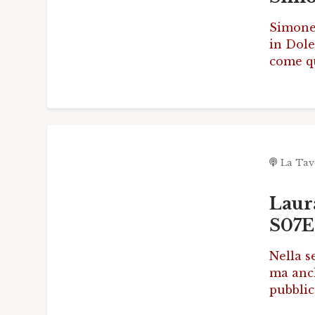
Simone 
in Dole
come q
La Tav
Laur
S07
Nella s
ma anch
pubblic